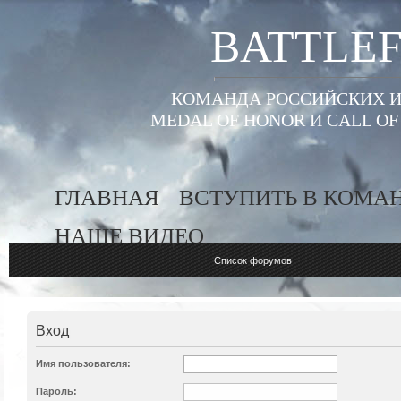
BATTLEF
КОМАНДА РОССИЙСКИХ ИГ
MEDAL OF HONOR И CALL O
ГЛАВНАЯ
ВСТУПИТЬ В КОМА
НАШЕ ВИДЕО
Список форумов
Вход
Имя пользователя:
Пароль: