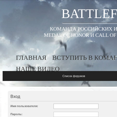
BATTLEF
КОМАНДА РОССИЙСКИХ ИГ
MEDAL OF HONOR И CALL O
ГЛАВНАЯ
ВСТУПИТЬ В КОМА
НАШЕ ВИДЕО
Список форумов
Вход
Имя пользователя:
Пароль: