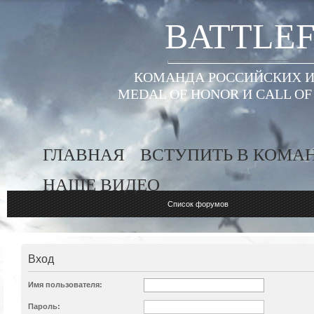
BATTLEF
КОМАНДА РОССИЙСКИХ ИГ
MEDAL OF HONOR И CALL O
ГЛАВНАЯ
ВСТУПИТЬ В КОМА
НАШЕ ВИДЕО
Список форумов
Вход
Имя пользователя:
Пароль: