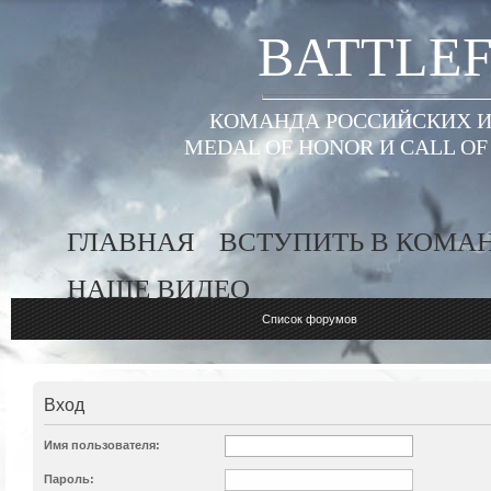
BATTLEF
КОМАНДА РОССИЙСКИХ ИГ
MEDAL OF HONOR И CALL O
ГЛАВНАЯ
ВСТУПИТЬ В КОМА
НАШЕ ВИДЕО
Список форумов
Вход
Имя пользователя:
Пароль: