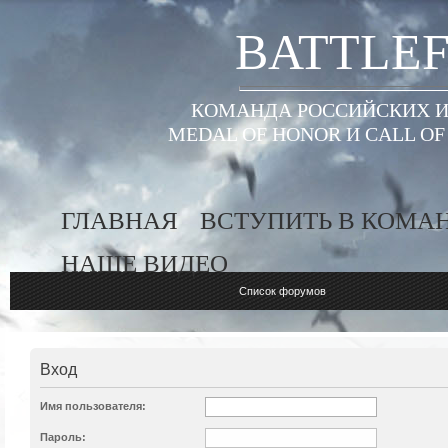
BATTLEF
КОМАНДА РОССИЙСКИХ ИГ
MEDAL OF HONOR И CALL O
ГЛАВНАЯ
ВСТУПИТЬ В КОМА
НАШЕ ВИДЕО
Список форумов
Вход
Имя пользователя:
Пароль: