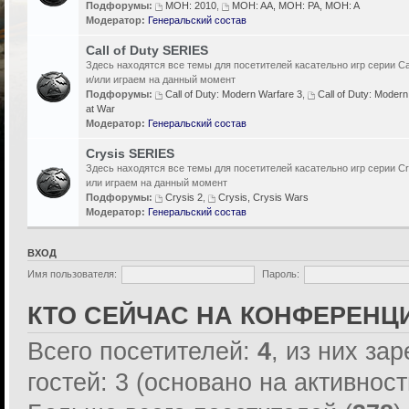
Подфорумы:
MOH: 2010
,
MOH: AA, MOH: PA, MOH: A
Модератор:
Генеральский состав
Call of Duty SERIES
Здесь находятся все темы для посетителей касательно игр серии Cal
и/или играем на данный момент
Подфорумы:
Call of Duty: Modern Warfare 3
,
Call of Duty: Modern
at War
Модератор:
Генеральский состав
Crysis SERIES
Здесь находятся все темы для посетителей касательно игр серии Cr
или играем на данный момент
Подфорумы:
Crysis 2
,
Crysis, Crysis Wars
Модератор:
Генеральский состав
ВХОД
Имя пользователя:
Пароль:
КТО СЕЙЧАС НА КОНФЕРЕНЦ
Всего посетителей:
4
, из них за
гостей: 3 (основано на активнос