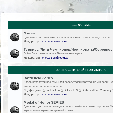
ВСЕ ФОРУМЫ
Матчи
Единичные матчи против кланов, новости по этому поводу - здесь
Модератор:
Генеральский состав
Турниры/Лиги Чемпионов/Чемпионаты/Соревнов
Всё о Лигах Чемпионов и Чемпионатах здесь
Модератор:
Генеральский состав
ДЛЯ ПОСЕТИТЕЛЕЙ | FOR VISITORS
Battlefield Series
Здесь находятся все темы для посетителей касательно игр серии Batt
или играем на данный момент
Подфорумы:
Battlefield 4
,
Battlefield 3
,
Battlefield Bad Compan
Модератор:
Генеральский состав
Medal of Honor SERIES
Здесь находятся все темы для посетителей касательно игр серии Me
играли и/или играем на данный момент