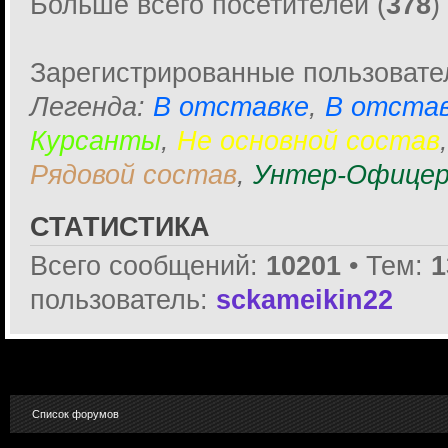
Больше всего посетителей (
378
)
Зарегистрированные пользовате
Легенда:
В отставке
,
В отстав
Курсанты
,
Не основной состав
Рядовой состав
,
Унтер-Офицер
СТАТИСТИКА
Всего сообщений:
10201
• Тем:
1
пользователь:
sckameikin22
Список форумов