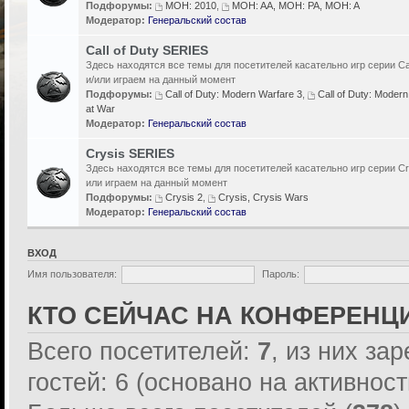
Подфорумы:
MOH: 2010
,
MOH: AA, MOH: PA, MOH: A
Модератор:
Генеральский состав
Call of Duty SERIES
Здесь находятся все темы для посетителей касательно игр серии Cal
и/или играем на данный момент
Подфорумы:
Call of Duty: Modern Warfare 3
,
Call of Duty: Modern
at War
Модератор:
Генеральский состав
Crysis SERIES
Здесь находятся все темы для посетителей касательно игр серии Cr
или играем на данный момент
Подфорумы:
Crysis 2
,
Crysis, Crysis Wars
Модератор:
Генеральский состав
ВХОД
Имя пользователя:
Пароль:
КТО СЕЙЧАС НА КОНФЕРЕНЦ
Всего посетителей:
7
, из них за
гостей: 6 (основано на активнос