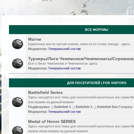
ВСЕ ФОРУМЫ
Матчи
Единичные матчи против кланов, новости по этому поводу - здесь
Модератор:
Генеральский состав
Турниры/Лиги Чемпионов/Чемпионаты/Соревнов
Всё о Лигах Чемпионов и Чемпионатах здесь
Модератор:
Генеральский состав
ДЛЯ ПОСЕТИТЕЛЕЙ | FOR VISITORS
Battlefield Series
Здесь находятся все темы для посетителей касательно игр серии Batt
или играем на данный момент
Подфорумы:
Battlefield 4
,
Battlefield 3
,
Battlefield Bad Compan
Модератор:
Генеральский состав
Medal of Honor SERIES
Здесь находятся все темы для посетителей касательно игр серии Me
играли и/или играем на данный момент