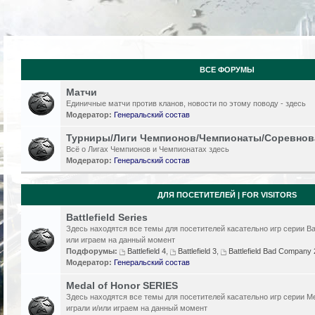
ВСЕ ФОРУМЫ
Матчи
Единичные матчи против кланов, новости по этому поводу - здесь
Модератор:
Генеральский состав
Турниры/Лиги Чемпионов/Чемпионаты/Соревнов
Всё о Лигах Чемпионов и Чемпионатах здесь
Модератор:
Генеральский состав
ДЛЯ ПОСЕТИТЕЛЕЙ | FOR VISITORS
Battlefield Series
Здесь находятся все темы для посетителей касательно игр серии Batt
или играем на данный момент
Подфорумы:
Battlefield 4
,
Battlefield 3
,
Battlefield Bad Compan
Модератор:
Генеральский состав
Medal of Honor SERIES
Здесь находятся все темы для посетителей касательно игр серии Me
играли и/или играем на данный момент