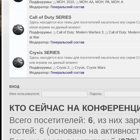
Подфорумы:
MOH: 2010
,
MOH: AA, MOH: PA, MOH: A
Модератор:
Генеральский состав
Call of Duty SERIES
Здесь находятся все темы для посетителей касательно игр серии Cal
и/или играем на данный момент
Подфорумы:
Call of Duty: Modern Warfare 3
,
Call of Duty: Modern
at War
Модератор:
Генеральский состав
Crysis SERIES
Здесь находятся все темы для посетителей касательно игр серии Cr
или играем на данный момент
Подфорумы:
Crysis 2
,
Crysis, Crysis Wars
Модератор:
Генеральский состав
ВХОД
Имя пользователя:
Пароль:
КТО СЕЙЧАС НА КОНФЕРЕНЦ
Всего посетителей:
6
, из них за
гостей: 6 (основано на активнос