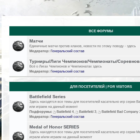
ВСЕ ФОРУМЫ
Матчи
Единичные матчи против кланов, новости по этому поводу - здесь
Модератор:
Генеральский состав
Турниры/Лиги Чемпионов/Чемпионаты/Соревнов
Всё о Лигах Чемпионов и Чемпионатах здесь
Модератор:
Генеральский состав
ДЛЯ ПОСЕТИТЕЛЕЙ | FOR VISITORS
Battlefield Series
Здесь находятся все темы для посетителей касательно игр серии Batt
или играем на данный момент
Подфорумы:
Battlefield 4
,
Battlefield 3
,
Battlefield Bad Compan
Модератор:
Генеральский состав
Medal of Honor SERIES
Здесь находятся все темы для посетителей касательно игр серии Me
играли и/или играем на данный момент