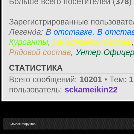
Больше всего посетителей (
378
)
Зарегистрированные пользовате
Легенда:
В отставке
,
В отстав
Курсанты
,
Не основной состав
Рядовой состав
,
Унтер-Офицер
СТАТИСТИКА
Всего сообщений:
10201
• Тем:
1
пользователь:
sckameikin22
Список форумов