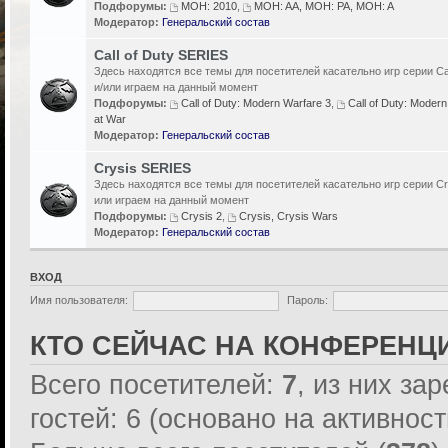
Подфорумы:
MOH: 2010
,
MOH: AA, MOH: PA, MOH: A
Модератор:
Генеральский состав
Call of Duty SERIES
Здесь находятся все темы для посетителей касательно игр серии Cal
и/или играем на данный момент
Подфорумы:
Call of Duty: Modern Warfare 3
,
Call of Duty: Modern
at War
Модератор:
Генеральский состав
Crysis SERIES
Здесь находятся все темы для посетителей касательно игр серии Cr
или играем на данный момент
Подфорумы:
Crysis 2
,
Crysis, Crysis Wars
Модератор:
Генеральский состав
ВХОД
Имя пользователя:
Пароль:
КТО СЕЙЧАС НА КОНФЕРЕНЦ
Всего посетителей:
7
, из них за
гостей: 6 (основано на активнос