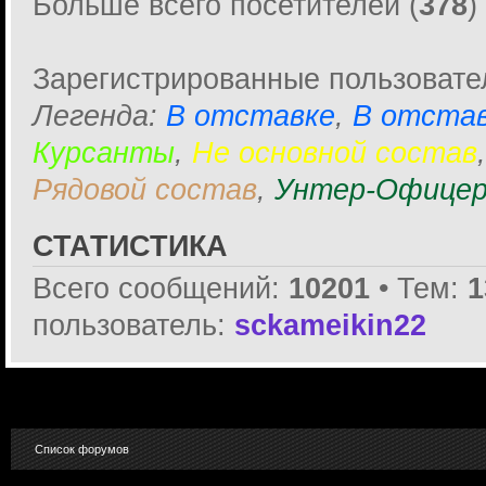
Больше всего посетителей (
378
)
Зарегистрированные пользовате
Легенда:
В отставке
,
В отстав
Курсанты
,
Не основной состав
Рядовой состав
,
Унтер-Офицер
СТАТИСТИКА
Всего сообщений:
10201
• Тем:
1
пользователь:
sckameikin22
Список форумов