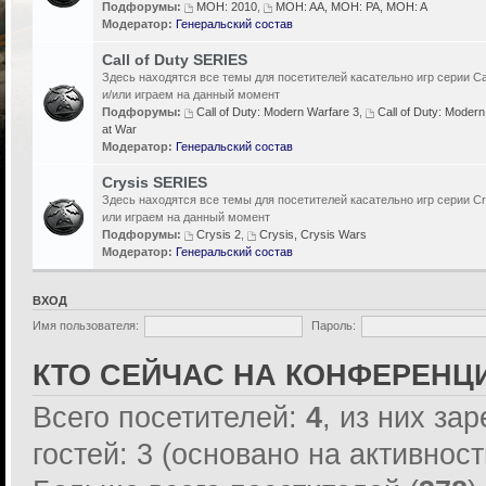
Подфорумы:
MOH: 2010
,
MOH: AA, MOH: PA, MOH: A
Модератор:
Генеральский состав
Call of Duty SERIES
Здесь находятся все темы для посетителей касательно игр серии Cal
и/или играем на данный момент
Подфорумы:
Call of Duty: Modern Warfare 3
,
Call of Duty: Modern
at War
Модератор:
Генеральский состав
Crysis SERIES
Здесь находятся все темы для посетителей касательно игр серии Cr
или играем на данный момент
Подфорумы:
Crysis 2
,
Crysis, Crysis Wars
Модератор:
Генеральский состав
ВХОД
Имя пользователя:
Пароль:
КТО СЕЙЧАС НА КОНФЕРЕНЦ
Всего посетителей:
4
, из них за
гостей: 3 (основано на активнос