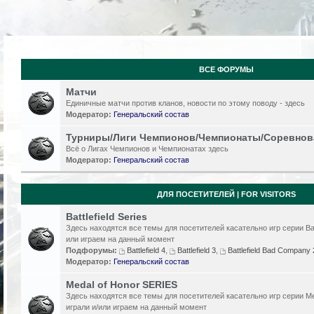
ВСЕ ФОРУМЫ
Матчи
Единичные матчи против кланов, новости по этому поводу - здесь
Модератор:
Генеральский состав
Турниры/Лиги Чемпионов/Чемпионаты/Соревнов
Всё о Лигах Чемпионов и Чемпионатах здесь
Модератор:
Генеральский состав
ДЛЯ ПОСЕТИТЕЛЕЙ | FOR VISITORS
Battlefield Series
Здесь находятся все темы для посетителей касательно игр серии Batt
или играем на данный момент
Подфорумы:
Battlefield 4
,
Battlefield 3
,
Battlefield Bad Compan
Модератор:
Генеральский состав
Medal of Honor SERIES
Здесь находятся все темы для посетителей касательно игр серии Me
играли и/или играем на данный момент