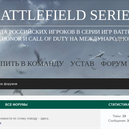
ATTLEFIELD SERI
А РОССИЙСКИХ ИГРОКОВ В СЕРИИ ИГР BATT
 HONOR И CALL OF DUTY НА МЕЖДУНАРОДН
ПИТЬ В КОМАНДУ
УСТАВ
ФОРУМ
ок форумов
ВСЕ ФОРУМЫ
СТАТИСТИК
Темы:
19
новости по этому поводу - здесь
Сообщения:
3
в