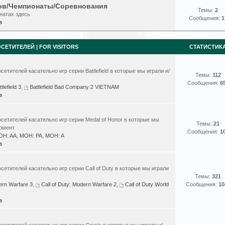
ов/Чемпионаты/Соревнования
Темы:
2
натах здесь
Сообщения:
1
в
СЕТИТЕЛЕЙ | FOR VISITORS
СТАТИСТИК
етителей касательно игр серии Battlefield в которые мы играли и/
Темы:
112
Сообщения:
6
tlefield 3
,
Battlefield Bad Company 2 VIETNAM
в
сетителей касательно игр серии Medal of Honor в которые мы
Темы:
21
момент
Сообщения:
1
H: AA, MOH: PA, MOH: A
в
сетителей касательно игр серии Call of Duty в которые мы играли
Темы:
321
ern Warfare 3
,
Call of Duty: Modern Warfare 2
,
Call of Duty World
Сообщения:
10
в