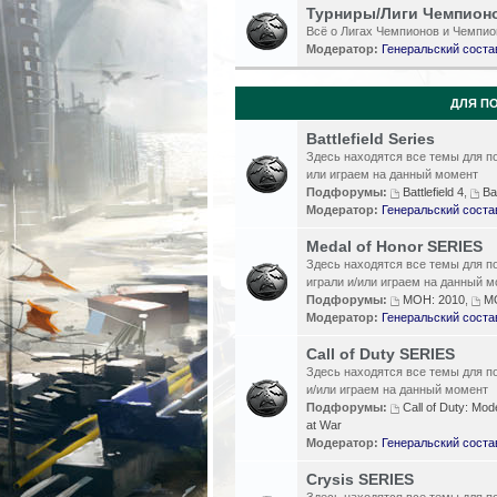
Турниры/Лиги Чемпион
Всё о Лигах Чемпионов и Чемпио
Модератор:
Генеральский соста
ДЛЯ ПО
Battlefield Series
Здесь находятся все темы для пос
или играем на данный момент
Подфорумы:
Battlefield 4
,
Bat
Модератор:
Генеральский соста
Medal of Honor SERIES
Здесь находятся все темы для по
играли и/или играем на данный 
Подфорумы:
MOH: 2010
,
MO
Модератор:
Генеральский соста
Call of Duty SERIES
Здесь находятся все темы для по
и/или играем на данный момент
Подфорумы:
Call of Duty: Mod
at War
Модератор:
Генеральский соста
Crysis SERIES