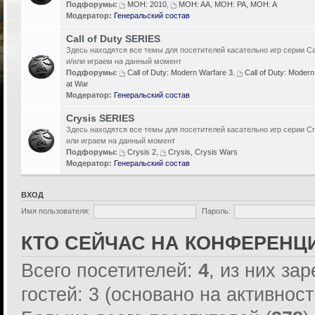
Подфорумы:
MOH: 2010
,
MOH: AA, MOH: PA, MOH: A
Модератор:
Генеральский состав
Call of Duty SERIES
Здесь находятся все темы для посетителей касательно игр серии Cal
и/или играем на данный момент
Подфорумы:
Call of Duty: Modern Warfare 3
,
Call of Duty: Modern
at War
Модератор:
Генеральский состав
Crysis SERIES
Здесь находятся все темы для посетителей касательно игр серии Cr
или играем на данный момент
Подфорумы:
Crysis 2
,
Crysis, Crysis Wars
Модератор:
Генеральский состав
ВХОД
Имя пользователя:
Пароль:
КТО СЕЙЧАС НА КОНФЕРЕНЦ
Всего посетителей:
4
, из них за
гостей: 3 (основано на активнос