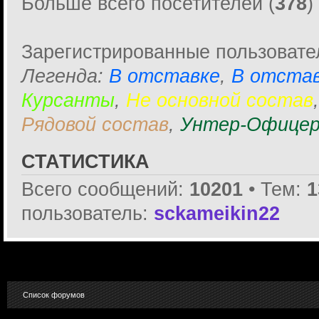
Больше всего посетителей (
378
)
Зарегистрированные пользовате
Легенда:
В отставке
,
В отстав
Курсанты
,
Не основной состав
Рядовой состав
,
Унтер-Офицер
СТАТИСТИКА
Всего сообщений:
10201
• Тем:
1
пользователь:
sckameikin22
Список форумов