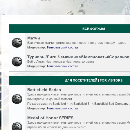
ВСЕ ФОРУМЫ
Матчи
Единичные матчи против кланов, новости по этому поводу - здесь
Модератор:
Генеральский состав
Турниры/Лиги Чемпионов/Чемпионаты/Соревнов
Всё о Лигах Чемпионов и Чемпионатах здесь
Модератор:
Генеральский состав
ДЛЯ ПОСЕТИТЕЛЕЙ | FOR VISITORS
Battlefield Series
Здесь находятся все темы для посетителей касательно игр серии Batt
или играем на данный момент
Подфорумы:
Battlefield 4
,
Battlefield 3
,
Battlefield Bad Compan
Модератор:
Генеральский состав
Medal of Honor SERIES
Здесь находятся все темы для посетителей касательно игр серии Me
играли и/или играем на данный момент