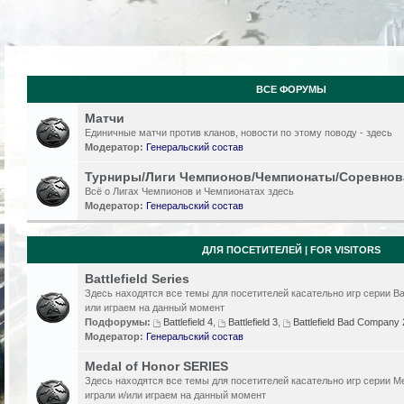
ВСЕ ФОРУМЫ
Матчи
Единичные матчи против кланов, новости по этому поводу - здесь
Модератор:
Генеральский состав
Турниры/Лиги Чемпионов/Чемпионаты/Соревнов
Всё о Лигах Чемпионов и Чемпионатах здесь
Модератор:
Генеральский состав
ДЛЯ ПОСЕТИТЕЛЕЙ | FOR VISITORS
Battlefield Series
Здесь находятся все темы для посетителей касательно игр серии Batt
или играем на данный момент
Подфорумы:
Battlefield 4
,
Battlefield 3
,
Battlefield Bad Compan
Модератор:
Генеральский состав
Medal of Honor SERIES
Здесь находятся все темы для посетителей касательно игр серии Me
играли и/или играем на данный момент