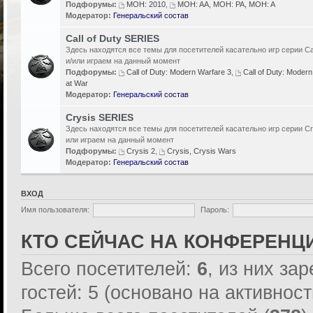
Подфорумы:
MOH: 2010
,
MOH: AA, MOH: PA, MOH: A
Модератор:
Генеральский состав
Call of Duty SERIES
Здесь находятся все темы для посетителей касательно игр серии Cal
и/или играем на данный момент
Подфорумы:
Call of Duty: Modern Warfare 3
,
Call of Duty: Modern
at War
Модератор:
Генеральский состав
Crysis SERIES
Здесь находятся все темы для посетителей касательно игр серии Cr
или играем на данный момент
Подфорумы:
Crysis 2
,
Crysis, Crysis Wars
Модератор:
Генеральский состав
ВХОД
Имя пользователя:
Пароль:
КТО СЕЙЧАС НА КОНФЕРЕНЦ
Всего посетителей:
6
, из них за
гостей: 5 (основано на активнос