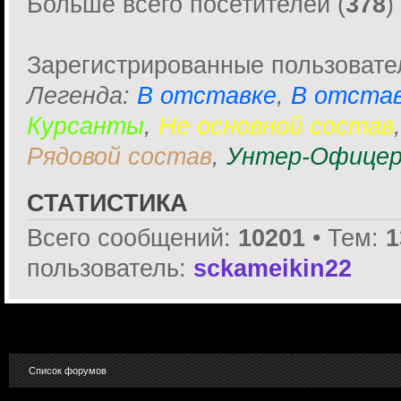
Больше всего посетителей (
378
)
Зарегистрированные пользовате
Легенда:
В отставке
,
В отстав
Курсанты
,
Не основной состав
Рядовой состав
,
Унтер-Офицер
СТАТИСТИКА
Всего сообщений:
10201
• Тем:
1
пользователь:
sckameikin22
Список форумов