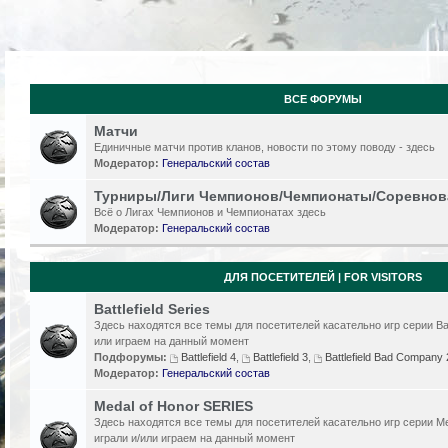
ВСЕ ФОРУМЫ
Матчи
Единичные матчи против кланов, новости по этому поводу - здесь
Модератор:
Генеральский состав
Турниры/Лиги Чемпионов/Чемпионаты/Соревнов
Всё о Лигах Чемпионов и Чемпионатах здесь
Модератор:
Генеральский состав
ДЛЯ ПОСЕТИТЕЛЕЙ | FOR VISITORS
Battlefield Series
Здесь находятся все темы для посетителей касательно игр серии Batt
или играем на данный момент
Подфорумы:
Battlefield 4
,
Battlefield 3
,
Battlefield Bad Compan
Модератор:
Генеральский состав
Medal of Honor SERIES
Здесь находятся все темы для посетителей касательно игр серии Me
играли и/или играем на данный момент