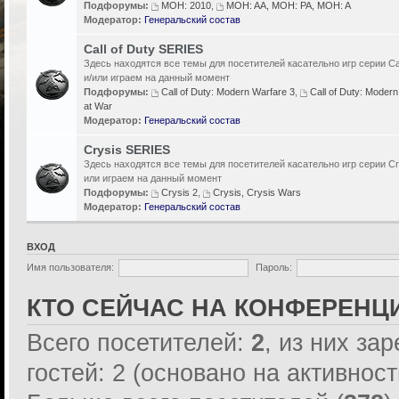
Подфорумы:
MOH: 2010
,
MOH: AA, MOH: PA, MOH: A
Модератор:
Генеральский состав
Call of Duty SERIES
Здесь находятся все темы для посетителей касательно игр серии Cal
и/или играем на данный момент
Подфорумы:
Call of Duty: Modern Warfare 3
,
Call of Duty: Modern
at War
Модератор:
Генеральский состав
Crysis SERIES
Здесь находятся все темы для посетителей касательно игр серии Cr
или играем на данный момент
Подфорумы:
Crysis 2
,
Crysis, Crysis Wars
Модератор:
Генеральский состав
ВХОД
Имя пользователя:
Пароль:
КТО СЕЙЧАС НА КОНФЕРЕНЦ
Всего посетителей:
2
, из них за
гостей: 2 (основано на активнос