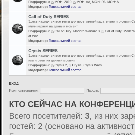
Подфорумы:
MOH: 2010
,
MOH: AA, MOH: PA, MOH: A
Модератор:
Генеральский состав
Call of Duty SERIES
Здесь находятся все темы для посетителей касательно игр серии Cal
и/или играем на данный момент
Подфорумы:
Call of Duty: Modern Warfare 3
,
Call of Duty: Modern
at War
Модератор:
Генеральский состав
Crysis SERIES
Здесь находятся все темы для посетителей касательно игр серии Cr
или играем на данный момент
Подфорумы:
Crysis 2
,
Crysis, Crysis Wars
Модератор:
Генеральский состав
ВХОД
Имя пользователя:
Пароль:
КТО СЕЙЧАС НА КОНФЕРЕНЦ
Всего посетителей:
3
, из них за
гостей: 2 (основано на активнос