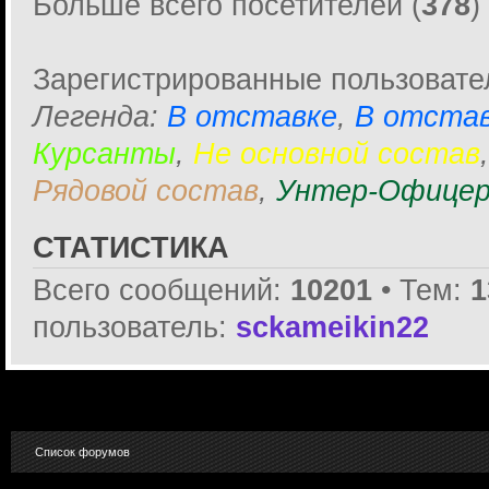
Больше всего посетителей (
378
)
Зарегистрированные пользовате
Легенда:
В отставке
,
В отстав
Курсанты
,
Не основной состав
Рядовой состав
,
Унтер-Офицер
СТАТИСТИКА
Всего сообщений:
10201
• Тем:
1
пользователь:
sckameikin22
Список форумов