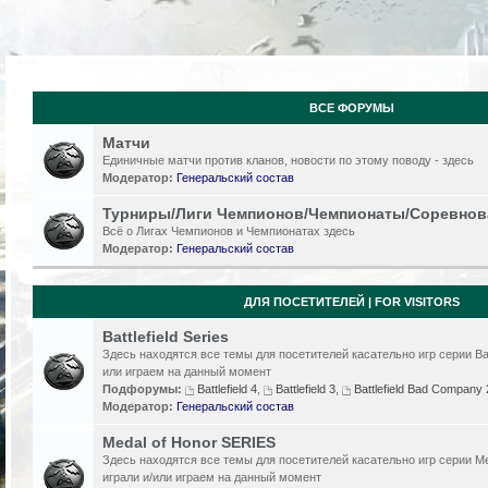
ВСЕ ФОРУМЫ
Матчи
Единичные матчи против кланов, новости по этому поводу - здесь
Модератор:
Генеральский состав
Турниры/Лиги Чемпионов/Чемпионаты/Соревнов
Всё о Лигах Чемпионов и Чемпионатах здесь
Модератор:
Генеральский состав
ДЛЯ ПОСЕТИТЕЛЕЙ | FOR VISITORS
Battlefield Series
Здесь находятся все темы для посетителей касательно игр серии Batt
или играем на данный момент
Подфорумы:
Battlefield 4
,
Battlefield 3
,
Battlefield Bad Compan
Модератор:
Генеральский состав
Medal of Honor SERIES
Здесь находятся все темы для посетителей касательно игр серии Me
играли и/или играем на данный момент