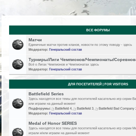
ВСЕ ФОРУМЫ
Матчи
Единичные матчи против кланов, новости по этому поводу - здесь
Модератор:
Генеральский состав
Турниры/Лиги Чемпионов/Чемпионаты/Соревнов
Всё о Лигах Чемпионов и Чемпионатах здесь
Модератор:
Генеральский состав
ДЛЯ ПОСЕТИТЕЛЕЙ | FOR VISITORS
Battlefield Series
Здесь находятся все темы для посетителей касательно игр серии Batt
или играем на данный момент
Подфорумы:
Battlefield 4
,
Battlefield 3
,
Battlefield Bad Compan
Модератор:
Генеральский состав
Medal of Honor SERIES
Здесь находятся все темы для посетителей касательно игр серии Me
играли и/или играем на данный момент