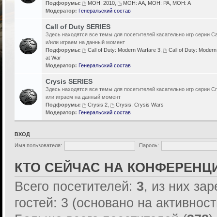
Подфорумы:
MOH: 2010
,
MOH: AA, MOH: PA, MOH: A
Модератор:
Генеральский состав
Call of Duty SERIES
Здесь находятся все темы для посетителей касательно игр серии Cal
и/или играем на данный момент
Подфорумы:
Call of Duty: Modern Warfare 3
,
Call of Duty: Modern
at War
Модератор:
Генеральский состав
Crysis SERIES
Здесь находятся все темы для посетителей касательно игр серии Cr
или играем на данный момент
Подфорумы:
Crysis 2
,
Crysis, Crysis Wars
Модератор:
Генеральский состав
ВХОД
Имя пользователя:
Пароль:
КТО СЕЙЧАС НА КОНФЕРЕНЦ
Всего посетителей:
3
, из них за
гостей: 3 (основано на активнос