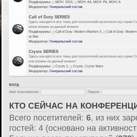
Подфорумы:
MOH: 2010
,
MOH: AA, MOH: PA, MOH: A
Модератор:
Генеральский состав
Call of Duty SERIES
Здесь находятся все темы для посетителей касательно игр серии Cal
и/или играем на данный момент
Подфорумы:
Call of Duty: Modern Warfare 3
,
Call of Duty: Modern
at War
Модератор:
Генеральский состав
Crysis SERIES
Здесь находятся все темы для посетителей касательно игр серии Cr
или играем на данный момент
Подфорумы:
Crysis 2
,
Crysis, Crysis Wars
Модератор:
Генеральский состав
ВХОД
Имя пользователя:
Пароль:
КТО СЕЙЧАС НА КОНФЕРЕНЦ
Всего посетителей:
6
, из них за
гостей: 4 (основано на активнос