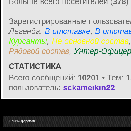
Больше всего посетителей (
378
)
Зарегистрированные пользовате
Легенда:
В отставке
,
В отстав
Курсанты
,
Не основной состав
Рядовой состав
,
Унтер-Офицер
СТАТИСТИКА
Всего сообщений:
10201
• Тем:
1
пользователь:
sckameikin22
Список форумов