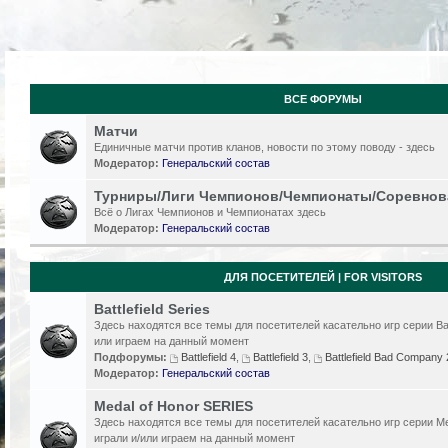
ВСЕ ФОРУМЫ
Матчи
Единичные матчи против кланов, новости по этому поводу - здесь
Модератор:
Генеральский состав
Турниры/Лиги Чемпионов/Чемпионаты/Соревнов
Всё о Лигах Чемпионов и Чемпионатах здесь
Модератор:
Генеральский состав
ДЛЯ ПОСЕТИТЕЛЕЙ | FOR VISITORS
Battlefield Series
Здесь находятся все темы для посетителей касательно игр серии Batt
или играем на данный момент
Подфорумы:
Battlefield 4
,
Battlefield 3
,
Battlefield Bad Compan
Модератор:
Генеральский состав
Medal of Honor SERIES
Здесь находятся все темы для посетителей касательно игр серии Me
играли и/или играем на данный момент