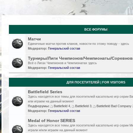
ВСЕ ФОРУМЫ
Матчи
Единичные матчи против кланов, новости по этому поводу - здесь
Модератор:
Генеральский состав
Турниры/Лиги Чемпионов/Чемпионаты/Соревнов
Всё о Лигах Чемпионов и Чемпионатах здесь
Модератор:
Генеральский состав
ДЛЯ ПОСЕТИТЕЛЕЙ | FOR VISITORS
Battlefield Series
Здесь находятся все темы для посетителей касательно игр серии Batt
или играем на данный момент
Подфорумы:
Battlefield 4
,
Battlefield 3
,
Battlefield Bad Compan
Модератор:
Генеральский состав
Medal of Honor SERIES
Здесь находятся все темы для посетителей касательно игр серии Me
играли и/или играем на данный момент