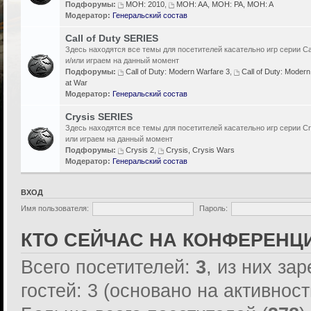
Подфорумы:
MOH: 2010
,
MOH: AA, MOH: PA, MOH: A
Модератор:
Генеральский состав
Call of Duty SERIES
Здесь находятся все темы для посетителей касательно игр серии Cal
и/или играем на данный момент
Подфорумы:
Call of Duty: Modern Warfare 3
,
Call of Duty: Modern
at War
Модератор:
Генеральский состав
Crysis SERIES
Здесь находятся все темы для посетителей касательно игр серии Cr
или играем на данный момент
Подфорумы:
Crysis 2
,
Crysis, Crysis Wars
Модератор:
Генеральский состав
ВХОД
Имя пользователя:
Пароль:
КТО СЕЙЧАС НА КОНФЕРЕНЦ
Всего посетителей:
3
, из них за
гостей: 3 (основано на активнос